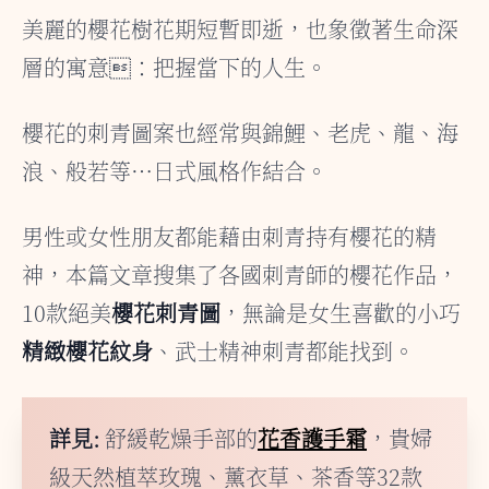
美麗的櫻花樹花期短暫即逝，也象徵著生命深
層的寓意：把握當下的人生。
櫻花的刺青圖案也經常與錦鯉、老虎、龍、海
浪、般若等…日式風格作結合。
男性或女性朋友都能藉由刺青持有櫻花的精
神，本篇文章搜集了各國刺青師的櫻花作品，
10款絕美
櫻花刺青圖
，無論是女生喜歡的小巧
精緻櫻花紋身
、武士精神刺青都能找到。
詳見:
舒緩乾燥手部的
花香護手霜
，貴婦
級天然植萃玫瑰、薰衣草、茶香等32款