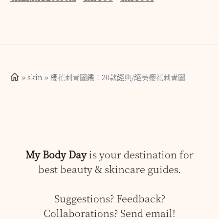
»
skin
» 櫻花刺青圖鑑：20款經典/絕美櫻花刺青圖
My Body Day
is your destination for
best beauty & skincare guides.
Suggestions? Feedback?
Collaborations? Send email!