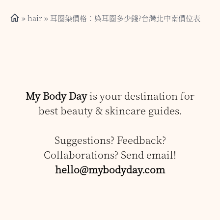
»
hair
» 耳圈染價格：染耳圈多少錢?台灣北中南價位表
My Body Day
is your destination for
best beauty & skincare guides.
Suggestions? Feedback?
Collaborations? Send email!
hello@mybodyday.com