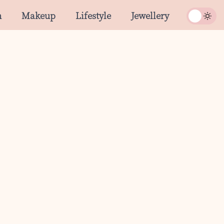
n
Makeup
Lifestyle
Jewellery