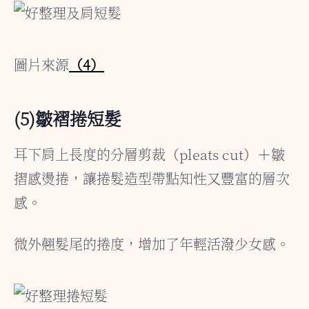
圖片來源
（4）
(5)皺褶捲短髮
耳下肩上長度的分層剪裁（pleats cut）＋皺
摺感燙捲，讓捲髮造型帶點知性又豐富的層次
感。
微外翹髮尾的捲度，增加了年輕活潑少女感。