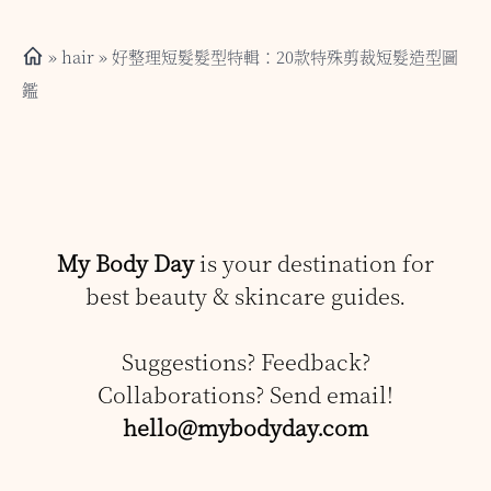
»
hair
» 好整理短髮髮型特輯：20款特殊剪裁短髮造型圖
鑑
My Body Day
is your destination for
best beauty & skincare guides.
Suggestions? Feedback?
Collaborations? Send email!
hello@mybodyday.com