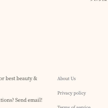
for best beauty &
About Us
Privacy policy
tions? Send email!
Terms of service