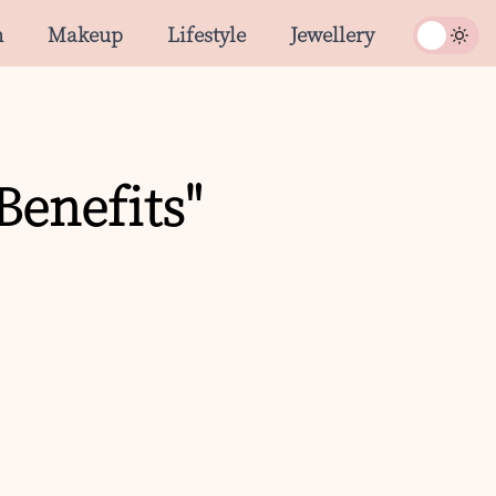
n
Makeup
Lifestyle
Jewellery
Benefits"