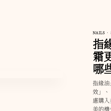
NAILS
• 
指
霜
哪
指緣油
效」、
慮購入
美的機